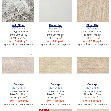
Wild Stone
Monocolor
Stone Mix
GWS 6024
Jasmine PC
LSM 66402
глазурованная
полированная
глазурованная
60x60x0,95 см
60x60x0,95 см
60x60x1,05 см
2
2
2
1 490 руб./м
950 руб./м
1 990 руб./м
опт: 1 450 руб.
опт: 615 руб.
опт: 1 910 руб.
крупный опт: по запросу
крупный опт: по запросу
крупный опт: по запросу
Concept
Concept
Concept
MCP 94511
MCP 94521
MCP 94531
глазурованная
глазурованная
глазурованная
90х45х1,10 см
90х45х1,10 см
90х45х1,10 см
2
2
2
2 000 руб./м
2 000 руб./м
2 000 руб./м
опт: 1 890 руб.
опт: 1 890 руб.
опт: 1 890 руб.
крупный опт: по запросу
крупный опт: по запросу
крупный опт: по запросу