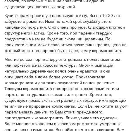
свойств, по которым с ним не сравнится ни одно из
существующих напольных покрытий.
Купив керамогранитную напольную плитку, Вы на 15-20 лет
забудете о ремонте. Именно такой срок службы у этого
напольного покрытия. Оно очень прочное, благодаря плотной
структуре его частиц. Кроме того, при падении твердых
предметов на нем не будет ни скола, ни царапины. По
прочности с ним может сравниться разве лишь гранит, цена на
который может на порядок быть выше, чем у керамогранита.
Многие до сих пор планируют отделывать полы ламинатом
или паркетом из-за красоты текстуры. Многим имитация
натуральных деревянных полов очень нравится, и они
ощущают себя в доме более уютно. Производители
керамогранита и для таких покупателей нашли решение.
Текстуры керамогранита повторяют не только ламинат или
паркет, но натуральные камень или гранит. Кроме того,
существуют несколько тысяч различных текстур, имитирующих
те или иные природные компоненты. Если Вы не хотите за уют
переплачивать деньги, то Вам стоит, прежде всего,
приглядеться к керамограниту. Лично увидев его однажды,
Ваше мнение о хорошем и красивом ремонте за умеренные
деньги сильно изменится, Вы поймете, что это возможно. Вам