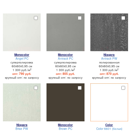
Monocolor
Monocolor
Niagara
Angel PC
Antracit PC
Antracit PW
суперполировка
суперполировка
полированная
60x60x0,95 см
60x60x0,95 см
60x60x0,95 см
2
2
2
1 300 руб./м
1 300 руб./м
1 300 руб./м
опт: 790 руб.
опт: 805 руб.
опт: 870 руб.
крупный опт: по запросу
крупный опт: по запросу
крупный опт: по запросу
Niagara
Monocolor
Color
Brise PW
Brown PC
Color 6601 (белая)