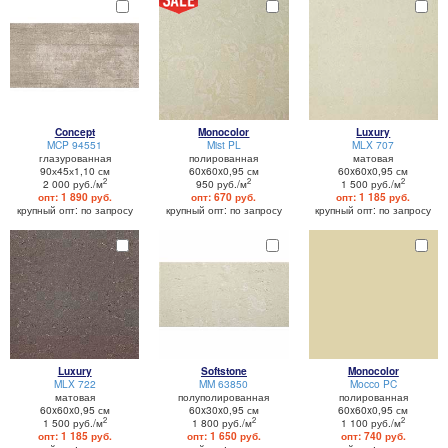
Concept
Monocolor
Luxury
MCP 94551
Mist PL
MLX 707
глазурованная
полированная
матовая
90х45х1,10 см
60x60x0,95 см
60x60x0,95 см
2
2
2
2 000 руб./м
950 руб./м
1 500 руб./м
опт: 1 890 руб.
опт: 670 руб.
опт: 1 185 руб.
крупный опт: по запросу
крупный опт: по запросу
крупный опт: по запросу
Luxury
Softstone
Monocolor
MLX 722
MM 63850
Mocco PC
матовая
полуполированная
полированная
60x60x0,95 см
60x30x0,95 см
60x60x0,95 см
2
2
2
1 500 руб./м
1 800 руб./м
1 100 руб./м
опт: 1 185 руб.
опт: 1 650 руб.
опт: 740 руб.