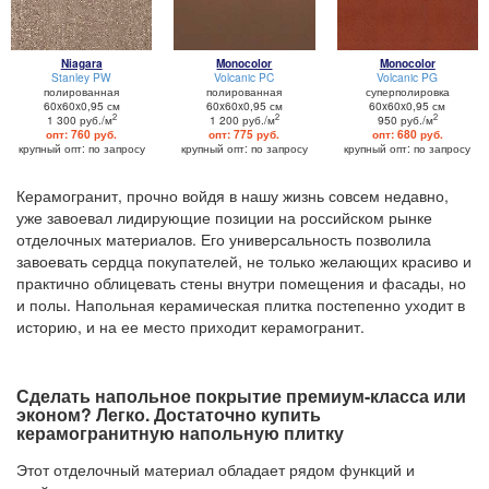
Niagara
Monocolor
Monocolor
Stanley PW
Volcanic PC
Volcanic PG
полированная
полированная
суперполировка
60x60x0,95 см
60x60x0,95 см
60x60x0,95 см
2
2
2
1 300 руб./м
1 200 руб./м
950 руб./м
опт: 760 руб.
опт: 775 руб.
опт: 680 руб.
крупный опт: по запросу
крупный опт: по запросу
крупный опт: по запросу
Керамогранит, прочно войдя в нашу жизнь совсем недавно,
уже завоевал лидирующие позиции на российском рынке
отделочных материалов. Его универсальность позволила
завоевать сердца покупателей, не только желающих красиво и
практично облицевать стены внутри помещения и фасады, но
и полы. Напольная керамическая плитка постепенно уходит в
историю, и на ее место приходит керамогранит.
Сделать напольное покрытие премиум-класса или
эконом? Легко. Достаточно купить
керамогранитную напольную плитку
Этот отделочный материал обладает рядом функций и