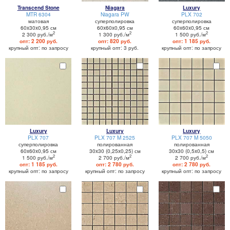
Transcend Stone
Niagara
Luxury
MTR 6304
Niagara PW
PLX 702
матовая
суперполировка
суперполировка
60x30x0,95 см
60x60x0,95 см
60x60x0,95 см
2
2
2
2 300 руб./м
1 300 руб./м
1 500 руб./м
опт: 2 200 руб.
опт: 820 руб.
опт: 1 185 руб.
крупный опт: по запросу
крупный опт: 3 руб.
крупный опт: по запросу
Luxury
Luxury
Luxury
PLX 707
PLX 707 M 2525
PLX 707 M 5050
суперполировка
полированная
полированная
60x60x0,95 см
30x30 (0,25x0,25) см
30x30 (0,5x0,5) см
2
2
2
1 500 руб./м
2 700 руб./м
2 700 руб./м
опт: 1 185 руб.
опт: 2 780 руб.
опт: 2 780 руб.
крупный опт: по запросу
крупный опт: по запросу
крупный опт: по запросу