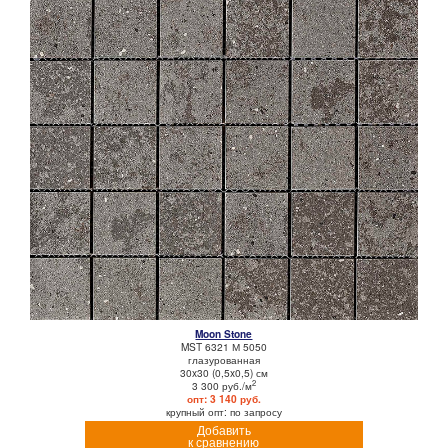
Moon Stone
MST 6321 М 5050
глазурованная
30x30 (0,5x0,5) см
2
3 300 руб./м
опт: 3 140 руб.
крупный опт: по запросу
Добавить
к сравнению