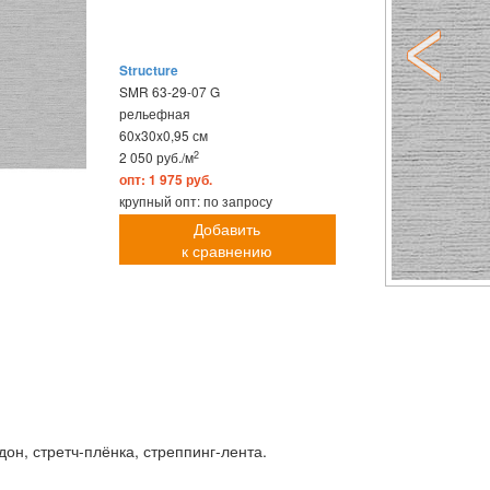
Structure
SMR 63-29-07 G
рельефная
60x30x0,95 см
2
2 050 руб./м
опт: 1 975 руб.
крупный опт: по запросу
Добавить
к сравнению
он, стретч-плёнка, стреппинг-лента.