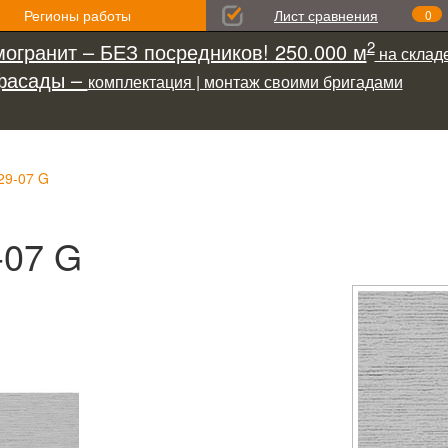
Регионы работы
Лист сравнения
0
2
огранит – БЕЗ посредников! 250.000 м
на складе
фасады –
комплектация | монтаж своими бригадами
29-07 G
-07 G