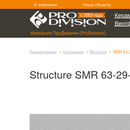
О компании
Наши объекты
Керам
Вент
Керамогранит
Коллекция
Structure
SMR 63-
Structure SMR 63-29