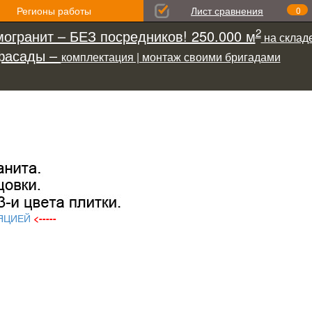
Регионы работы
Лист сравнения
0
2
огранит – БЕЗ посредников! 250.000 м
на складе
фасады –
комплектация | монтаж своими бригадами
ЯЦИЕЙ
<-----