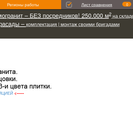
Регионы работы
Лист сравнения
0
2
огранит – БЕЗ посредников! 250.000 м
на складе
фасады –
комплектация | монтаж своими бригадами
ЯЦИЕЙ
<-----