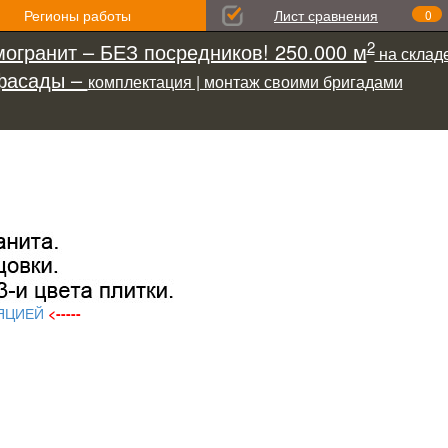
Регионы работы
Лист сравнения
0
2
огранит – БЕЗ посредников! 250.000 м
на складе
фасады –
комплектация | монтаж своими бригадами
ЯЦИЕЙ
<-----