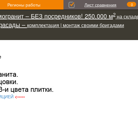
Регионы работы
Лист сравнения
0
2
огранит – БЕЗ посредников! 250.000 м
на складе
фасады –
комплектация | монтаж своими бригадами
е
ЯЦИЕЙ
<-----