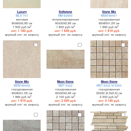
Luxury
Softstone
Stone Mix
MLX 707
MM 63850
MSM 66401
матовая
полуполированная
глазурованная
60x60x0,95 см
60x30x0,95 см
60x60x1,05 см
2
2
2
1 500 руб./м
1 800 руб./м
1 990 руб./м
опт: 1 185 руб.
опт: 1 650 руб.
опт: 1 910 руб.
крупный опт: по запросу
крупный опт: по запросу
крупный опт: по запросу
Stone Mix
Moon Stone
Moon Stone
MSM 66402
MST 6322
MST 6322 М 5050
глазурованная
глазурованная
глазурованная
60x60x1,05 см
60x30x0,95 см
30x30 (0,5x0,5) см
2
2
2
1 990 руб./м
2 100 руб./м
3 300 руб./м
опт: 1 910 руб.
опт: 2 020 руб.
опт: 3 140 руб.
крупный опт: по запросу
крупный опт: по запросу
крупный опт: по запросу