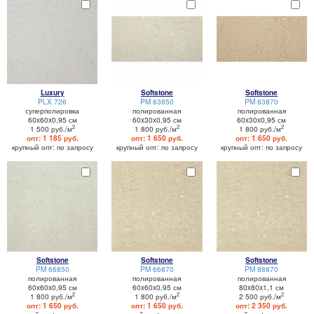
Luxury
Softstone
Softstone
PLX 726
PM 63850
PM 63870
суперполировка
полированная
полированная
60x60x0,95 см
60x30x0,95 см
60x30x0,95 см
2
2
2
1 500 руб./м
1 800 руб./м
1 800 руб./м
опт: 1 185 руб.
опт: 1 650 руб.
опт: 1 650 руб.
крупный опт: по запросу
крупный опт: по запросу
крупный опт: по запросу
Softstone
Softstone
Softstone
PM 66850
PM 66870
PM 88870
полированная
полированная
полированная
60x60x0,95 см
60x60x0,95 см
80x80x1,1 см
2
2
2
1 800 руб./м
1 800 руб./м
2 500 руб./м
опт: 1 650 руб.
опт: 1 650 руб.
опт: 2 350 руб.