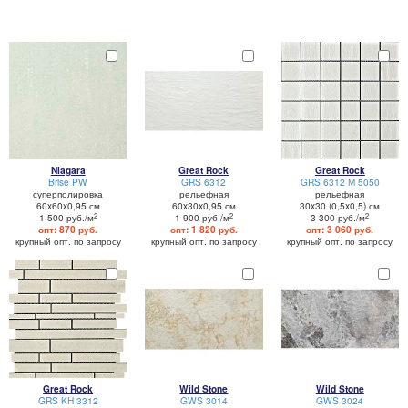
Niagara
Great Rock
Great Rock
Brise PW
GRS 6312
GRS 6312 М 5050
суперполировка
рельефная
рельефная
60x60x0,95 см
60x30x0,95 см
30x30 (0,5x0,5) см
2
2
2
1 500 руб./м
1 900 руб./м
3 300 руб./м
опт: 870 руб.
опт: 1 820 руб.
опт: 3 060 руб.
крупный опт: по запросу
крупный опт: по запросу
крупный опт: по запросу
Great Rock
Wild Stone
Wild Stone
GRS KH 3312
GWS 3014
GWS 3024