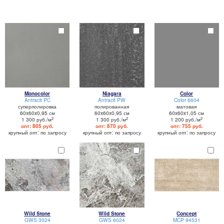
Monocolor
Niagara
Color
Antracit PC
Antracit PW
Color 6604
суперполировка
полированная
матовая
60x60x0,95 см
60x60x0,95 см
60x60x1,05 см
2
2
2
1 300 руб./м
1 300 руб./м
1 200 руб./м
опт: 805 руб.
опт: 870 руб.
опт: 755 руб.
крупный опт: по запросу
крупный опт: по запросу
крупный опт: по запросу
Wild Stone
Wild Stone
Concept
GWS 3024
GWS 6024
MCP 94531