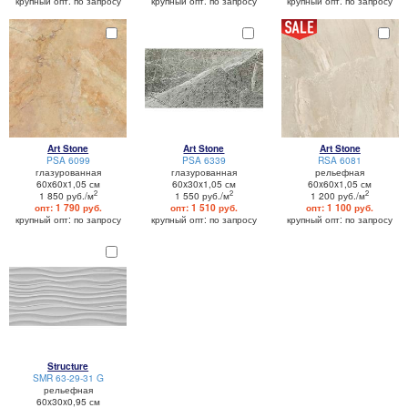
крупный опт: по запросу
крупный опт: по запросу
крупный опт: по запросу
Art Stone
Art Stone
Art Stone
PSA 6099
PSA 6339
RSA 6081
глазурованная
глазурованная
рельефная
60x60x1,05 см
60x30x1,05 см
60x60x1,05 см
2
2
2
1 850 руб./м
1 550 руб./м
1 200 руб./м
опт: 1 790 руб.
опт: 1 510 руб.
опт: 1 100 руб.
крупный опт: по запросу
крупный опт: по запросу
крупный опт: по запросу
Structure
SMR 63-29-31 G
рельефная
60x30x0,95 см