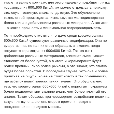
туалет и ванную комнату, для этого идеально подойдет плитка
керамогранит 600х600 Китай, им можно отделывать прихожу,
столовую, гостиную, спальню, детскую. Это обусловлено
технологией производства: используется мелкодисперсная
белая глина с добавлением различных минералов. А как итог
– высокая прочность и минимальная водопроницаемость.
Хотя необходимо отметить, что даже среди керамогранита
600х600 Китай существуют различные модификации. Они не
существенны, но на них стоит обращать внимание, когда
покупаете керамогранит 600х600 Китай. Так, за счет
добавления различных материалов, глиняная смесь может
становиться более густой, а в итоге и керамогранит будет
более прочный, либо более рыхлый, а это значит, что плитка
будет более пористая. В последнем случае, хоть она и более
приятная на ощупь, но ее не стоит класть в тех помещениях,
где избыток влаги: ванная, кухня, туалет. Это обусловлено
тем, что керамогранит 600х600 Китай с пористым покрытием
более подвержен впитыванию влаги, чем более плотный его
аналог. Таким образом, при чрезмерном воздействии влаги на
такую плитку, она в очень скором времени придет в
негодность и ее придется менять.