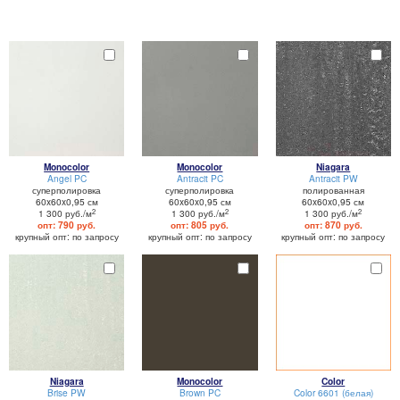
Monocolor
Monocolor
Niagara
Angel PC
Antracit PC
Antracit PW
суперполировка
суперполировка
полированная
60x60x0,95 см
60x60x0,95 см
60x60x0,95 см
2
2
2
1 300 руб./м
1 300 руб./м
1 300 руб./м
опт: 790 руб.
опт: 805 руб.
опт: 870 руб.
крупный опт: по запросу
крупный опт: по запросу
крупный опт: по запросу
Niagara
Monocolor
Color
Brise PW
Brown PC
Color 6601 (белая)