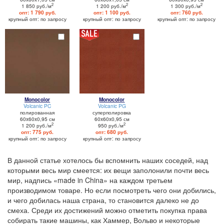
2
2
2
1 850 руб./м
1 200 руб./м
1 300 руб./м
опт: 1 790 руб.
опт: 1 100 руб.
опт: 760 руб.
крупный опт: по запросу
крупный опт: по запросу
крупный опт: по запросу
Monocolor
Monocolor
Volcanic PC
Volcanic PG
полированная
суперполировка
60x60x0,95 см
60x60x0,95 см
2
2
1 200 руб./м
950 руб./м
опт: 775 руб.
опт: 680 руб.
крупный опт: по запросу
крупный опт: по запросу
В данной статье хотелось бы вспомнить наших соседей, над
которыми весь мир смеется: их вещи заполонили почти весь
мир, надпись «made in China» на каждом третьем
производимом товаре. Но если посмотреть чего они добились,
и чего добилась наша страна, то становится далеко не до
смеха. Среди их достижений можно отметить покупка права
собирать такие машины, как Хаммер, Вольво и некоторые