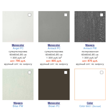
Monocolor
Monocolor
Niagara
Angel PC
Antracit PC
Antracit PW
суперполировка
суперполировка
полированная
60x60x0,95 см
60x60x0,95 см
60x60x0,95 см
2
2
2
1 300 руб./м
1 300 руб./м
1 300 руб./м
опт: 790 руб.
опт: 805 руб.
опт: 870 руб.
крупный опт: по запросу
крупный опт: по запросу
крупный опт: по запросу
Niagara
Monocolor
Color
Brise PW
Brown PC
Color 6601 (белая)