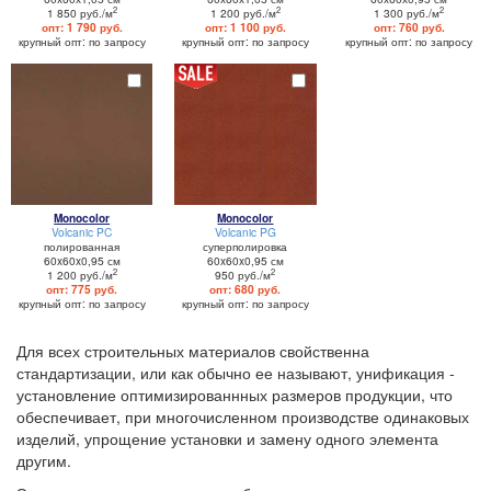
2
2
2
1 850 руб./м
1 200 руб./м
1 300 руб./м
опт: 1 790 руб.
опт: 1 100 руб.
опт: 760 руб.
крупный опт: по запросу
крупный опт: по запросу
крупный опт: по запросу
Monocolor
Monocolor
Volcanic PC
Volcanic PG
полированная
суперполировка
60x60x0,95 см
60x60x0,95 см
2
2
1 200 руб./м
950 руб./м
опт: 775 руб.
опт: 680 руб.
крупный опт: по запросу
крупный опт: по запросу
Для всех строительных материалов свойственна
стандартизации, или как обычно ее называют, унификация -
установление оптимизированнных размеров продукции, что
обеспечивает, при многочисленном производстве одинаковых
изделий, упрощение установки и замену одного элемента
другим.