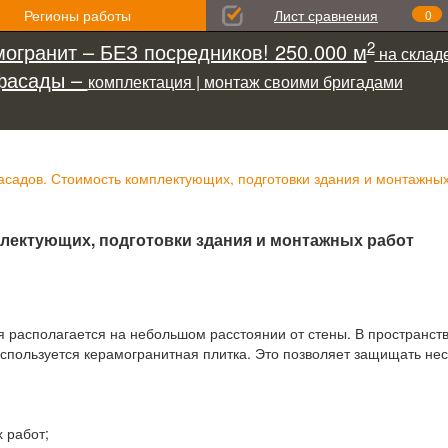
Регионы работы
Лист сравнения
0
2
огранит – БЕЗ посредников! 250.000 м
на складе
фасады –
комплектация | монтаж своими бригадами
асадов. Стоимость комплектующих, подготовки здания и монтажны
лектующих, подготовки здания и монтажных работ
я располагается на небольшом расстоянии от стены. В пространст
используется керамогранитная плитка. Это позволяет защищать не
 работ;