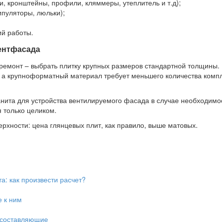
 кронштейны, профили, кляммеры, утеплитель и т.д);
пуляторы, люльки);
ий работы.
ентфасада
емонт – выбрать плитку крупных размеров стандартной толщины. 
, а крупноформатный материал требует меньшего количества компл
нита для устройства вентилируемого фасада в случае необходимос
 только целиком.
рхности: цена глянцевых плит, как правило, выше матовых.
: как произвести расчет?
 к ним
 составляющие