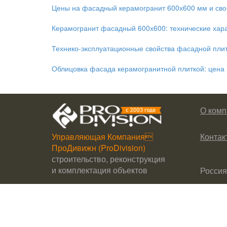
Цены на фасадный керамогранит 600х600 мм и сво
Керамогранит фасадный 600х600: технические хар
Технико-эксплуатационные свойства фасадной плит
Облицовка фасада керамогранитной плиткой: цена 
О комп
Управляющая Компания
Контак
ПроДивижн (ProDivision)
строительство, реконструкция
и комплектация объектов
Россия