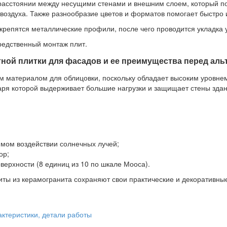
расстоянии между несущими стенами и внешним слоем, который по
воздуха. Также разнообразие цветов и форматов помогает быстро 
крепятся металлические профили, после чего проводится укладка 
едственный монтаж плит.
тной плитки для фасадов и ее преимущества перед а
 материалом для облицовки, поскольку обладает высоким уровне
даря которой выдерживает большие нагрузки и защищает стены зда
мом воздействии солнечных лучей;
ор;
верхности (8 единиц из 10 по шкале Мооса).
ы из керамогранита сохраняют свои практические и декоративные 
актеристики, детали работы