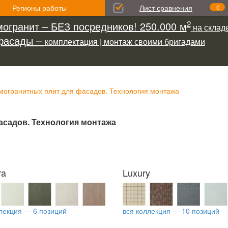
Регионы работы
Лист сравнения
0
2
огранит – БЕЗ посредников! 250.000 м
на складе
фасады –
комплектация | монтаж своими бригадами
огранитных плит для фасадов. Технология монтажа
асадов. Технология монтажа
ra
Luxury
лекция — 6 позиций
вся коллекция — 10 позиций