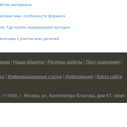
йства материала
актеристики, особенности формата
ки. Где купить керамогранит выгодно
монтажа с учетом всех деталей
ании
|
Наши объекты
|
Регионы работы
|
Лист сравнения
|
ты
|
Информационные статьи
|
Информация
|
Карта сайта
, 117630, г. Москва, ул. Архитектора Власова, дом 57, офис 