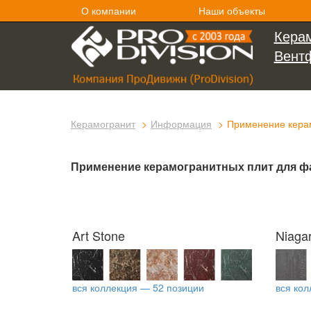
О компании
Наши объекты
Керам
Вент
Керамогранит
Информация
Применение керам
Применение керамогранитных плит для ф
Art Stone
Niaga
вся коллекция — 52 позиции
вся кол