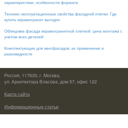
характеристики, особенности формата
Технико-эксплуатационные свойства фасадной плитки. Где
купить керамогранит выгодно
Облицовка фасада керамогранитной плиткой: цена монтажа с
учетом всех деталей
Комплектующие для вентфасадов, их применение и
разновидности
Россия, 117630, г. Москва,
ул. Архитектора Власова, дом 57, офис 122
Карта сайта
Информационные статьи