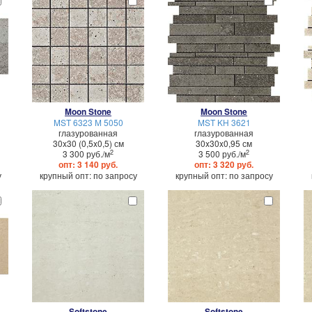
Moon Stone
Moon Stone
MST 6323 М 5050
MST KH 3621
глазурованная
глазурованная
30x30 (0,5x0,5) см
30x30x0,95 см
2
2
3 300 руб./м
3 500 руб./м
опт: 3 140 руб.
опт: 3 320 руб.
у
крупный опт: по запросу
крупный опт: по запросу
Softstone
Softstone