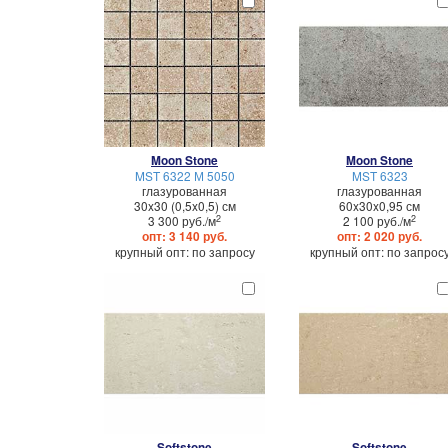
Moon Stone
Moon Stone
MST 6322 М 5050
MST 6323
глазурованная
глазурованная
30x30 (0,5x0,5) см
60x30x0,95 см
2
2
3 300 руб./м
2 100 руб./м
опт: 3 140 руб.
опт: 2 020 руб.
крупный опт: по запросу
крупный опт: по запрос
Softstone
Softstone