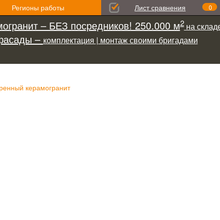
Регионы работы
Лист сравнения
0
2
огранит – БЕЗ посредников! 250.000 м
на складе
фасады –
комплектация | монтаж своими бригадами
ренный керамогранит