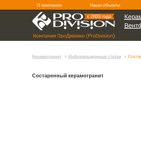
О компании
Наши объекты
Керам
Вент
Керамогранит
Информационные статьи
Соста
Состаренный керамогранит