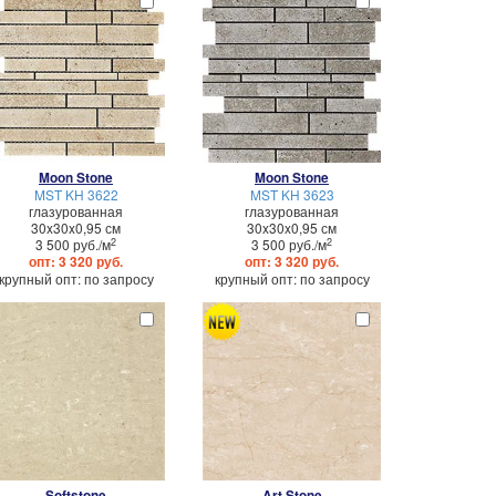
Moon Stone
Moon Stone
MST KH 3622
MST KH 3623
глазурованная
глазурованная
30x30x0,95 см
30x30x0,95 см
2
2
3 500 руб./м
3 500 руб./м
опт: 3 320 руб.
опт: 3 320 руб.
крупный опт: по запросу
крупный опт: по запросу
Softstone
Art Stone