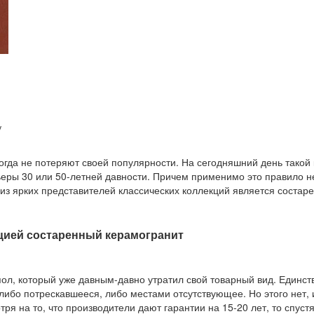
у
гда не потеряют своей популярности. На сегодняшний день такой 
ры 30 или 50-летней давности. Причем применимо это правило не
 из ярких представителей классических коллекций является состар
кцией состаренный керамогранит
л, который уже давным-давно утратил свой товарный вид. Единствен
либо потрескавшееся, либо местами отсутствующее. Но этого нет, 
я на то, что производители дают гарантии на 15-20 лет, то спуст