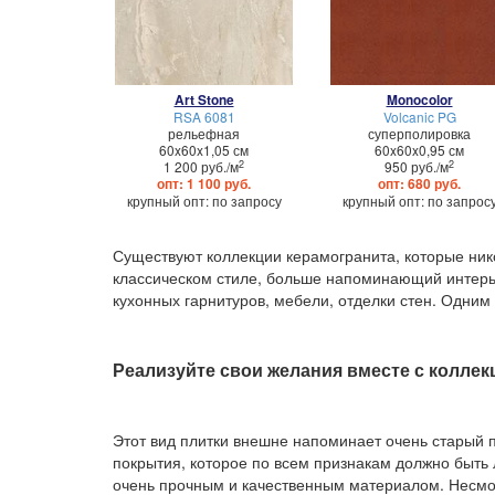
Art Stone
Monocolor
RSA 6081
Volcanic PG
рельефная
суперполировка
60x60x1,05 см
60x60x0,95 см
2
2
1 200 руб./м
950 руб./м
опт: 1 100 руб.
опт: 680 руб.
крупный опт: по запросу
крупный опт: по запрос
Существуют коллекции керамогранита, которые нико
классическом стиле, больше напоминающий интерье
кухонных гарнитуров, мебели, отделки стен. Одним
Реализуйте свои желания вместе с колле
Этот вид плитки внешне напоминает очень старый по
покрытия, которое по всем признакам должно быть 
очень прочным и качественным материалом. Несмотр