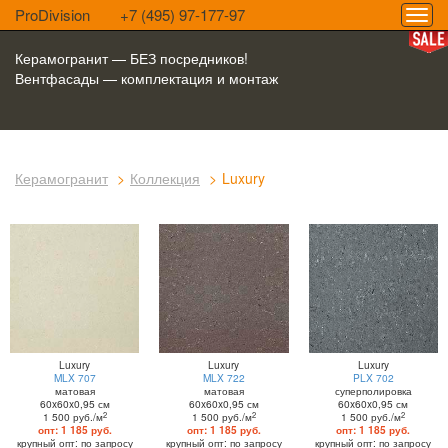
ProDivision
+7 (495) 97-177-97
Керамогранит — БЕЗ посредников!
Вентфасады — комплектация и монтаж
Керамогранит
Коллекция
Luxury
Luxury
Luxury
Luxury
MLX 707
MLX 722
PLX 702
матовая
матовая
суперполировка
60x60x0,95 см
60x60x0,95 см
60x60x0,95 см
2
2
2
1 500 руб./м
1 500 руб./м
1 500 руб./м
опт: 1 185 руб.
опт: 1 185 руб.
опт: 1 185 руб.
крупный опт: по запросу
крупный опт: по запросу
крупный опт: по запросу