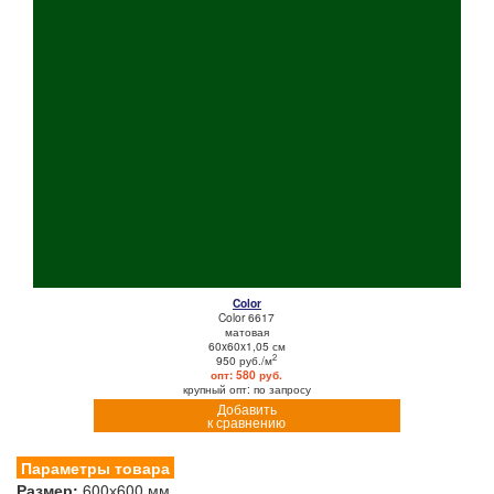
Color
Color 6617
матовая
60x60x1,05 см
2
950 руб./м
опт: 580 руб.
крупный опт: по запросу
Добавить
к сравнению
Параметры товара
Размер:
600х600 мм.