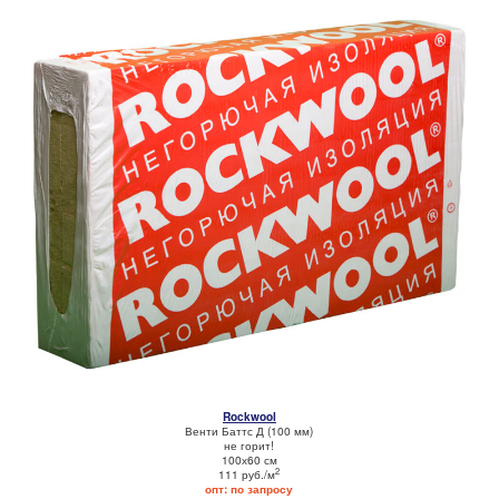
Rockwool
Венти Баттс Д (100 мм)
не горит!
100х60 см
2
111 руб./м
опт: по запросу