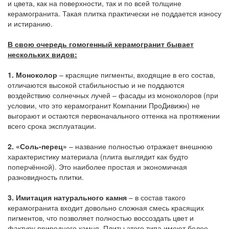
и цвета, как на поверхности, так и по всей толщине
керамогранита. Такая плитка практически не поддается износу
и истиранию.
В свою очередь гомогенный керамогранит бывает
нескольких видов:
1.
Моноколор
– красящие пигменты, входящие в его состав,
отличаются высокой стабильностью и не поддаются
воздействию солнечных лучей – фасады из моноколоров (при
условии, что это керамогранит Компании ПроДивижн) не
выгорают и остаются первоначального оттенка на протяжении
всего срока эксплуатации.
2.
«Соль-перец»
– название полностью отражает внешнюю
характеристику материала (плита выглядит как будто
поперчённой). Это наиболее простая и экономичная
разновидность плитки.
3.
Имитация натурального камня
– в состав такого
керамогранита входит довольно сложная смесь красящих
пигментов, что позволяет полностью воссоздать цвет и
фактуру природного камня. Плиты этого типа имеют более