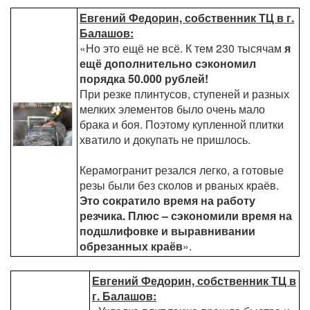
Евгений Федорин, собственник ТЦ в г.
Балашов:
«Но это ещё не всё. К тем 230 тысячам
я
ещё дополнительно сэкономил
порядка 50.000 рублей!
При резке плинтусов, ступеней и разных
мелких элементов было очень мало
брака и боя. Поэтому купленной плитки
хватило и докупать не пришлось.
Керамогранит резался легко, а готовые
резы были без сколов и рваных краёв.
Это сократило время на работу
резчика. Плюс – сэкономили время на
подшлифовке и выравнивании
обрезанных краёв
».
Евгений Федорин, собственник ТЦ в
г. Балашов: