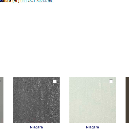
Niagara
Niagara