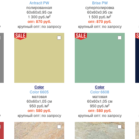
Antracit PW
Brise PW
полированная
суперполировка
60x60x0,95 см
60x60x0,95 см
2
2
1 300 руб./м
1 500 руб./м
опт: 870 руб.
опт: 870 руб.
у
крупный опт: по запросу
крупный опт: по запросу
Color
Color
Color 6605
Color 6608
матовая
матовая
60x60x1,05 см
60x60x1,05 см
2
2
950 руб./м
950 руб./м
опт: 580 руб.
опт: 580 руб.
у
крупный опт: по запросу
крупный опт: по запросу