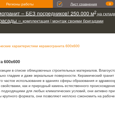
Регионы работы
Лист сравнения
0
2
огранит – БЕЗ посредников! 250.000 м
на складе
фасады –
комплектация | монтаж своими бригадами
ческие характеристики керамогранита 600x600
а 600x600
иции в списке облицовочных строительных материалов. Влагоусто
льно гладкие и даже зеркальные поверхности. Керамический гранит
его частое использование в зданиях сферы образования и здравоо
е свойствами, как и природный камень естественного происхожден
 подходящими для любых климатических условий, они активно при
ты крупного формата, они позволяют неплохо сэкономить на рабочей