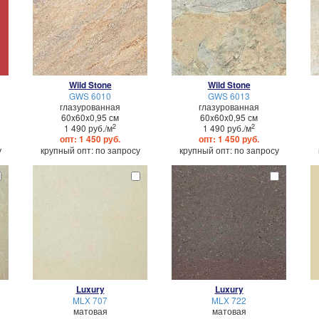
Wild Stone
Wild Stone
GWS 6010
GWS 6013
глазурованная
глазурованная
60x60x0,95 см
60x60x0,95 см
2
2
1 490 руб./м
1 490 руб./м
опт: 1 450 руб.
опт: 1 450 руб.
у
крупный опт: по запросу
крупный опт: по запросу
Luxury
Luxury
MLX 707
MLX 722
матовая
матовая