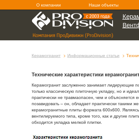
О компании
Наши объекты
Керам
Вент
Керамогранит
Информационные статьи
Техни
Технические характеристики керамогранит
Керамогранит заслуженно занимает лидирующие поз
только классическую плиточную укладку, но и идеа
практически не травмаопасен, чем и объясняется 
позавидовать – он, обладает практически такими ж
керамогранитные плиты формата 600х600. Являясь
вентилируемого типа, кроме того, как и другие пли
обходится укладка мелкой плитки.