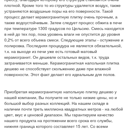
плотной. Кроме того то из структуры удаляется воздух, также
устраняются воздушные поры на его поверхности. Такой
процесс делает керамогранитную плитку очень прочным, а
также водоустойчивым. Затем следует процесс обжига в печи
при температуре 1300 градусов по Цельсию. Смесь находится
в ней до тех пор, пока уровень влаги не опустится до уровня
0,2% от всего объема смеси. Следующие этапы - остужение и
полировка. Последняя процедура не является обязательной,
т.к. на выходе из печи уже есть готовый матовый
керамогранит. Он дешевле остальных видов, т.к. труда
затрачивается меньше. Керамогранитная напольная плитка
дешево не способствует скольжению даже при влажной
поверхности. Этот факт делает его идеальным для полов.
Приобретая керамогранитную напольную плитку дешево у
нашей компании, Вы получите не только низкие цены, но и
большой выбор разных коллекций. На нашем складе в
наличии почти треть миллиона квадратных метров - на любой
цвет, вкус и ценовой диапазон. Мы гарантируем качество
нашего продукта на протяжении всего срока его службы,
нижняя граница которого составляет 15 лет. Со всеми