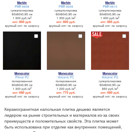
Marble
Marble
Marble
PMR 6608
PMR 6609
PMR 6610
суперполировка
суперполировка
суперполировка
60x60x0,95 см
60x60x0,95 см
60x60x0,95 см
2
2
2
1 300 руб./м
1 300 руб./м
1 400 руб./м
опт: 800 руб.
опт: 800 руб.
опт: 885 руб.
крупный опт: по запросу
крупный опт: по запросу
крупный опт: по запросу
Monocolor
Monocolor
Monocolor
Prince PC
Volcanic PC
Volcanic PG
полированная
полированная
суперполировка
60x60x0,95 см
60x60x0,95 см
60x60x0,95 см
2
2
2
1 300 руб./м
1 200 руб./м
950 руб./м
опт: 680 руб.
опт: 775 руб.
опт: 680 руб.
крупный опт: по запросу
крупный опт: по запросу
крупный опт: по запросу
Керамогранитная напольная плитка дешево является
лидером на рынке строительных и материалов из-за своих
преимуществ и положительных свойств. Эта плитка может
быть использована при отделке как внутренних помещений,